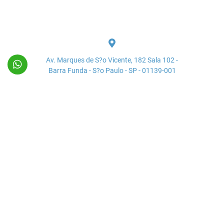
Av. Marques de S?o Vicente, 182 Sala 102 -
Barra Funda - S?o Paulo - SP - 01139-001
(11) 3255-1260
(11) 3255-1260
comercial@essencialbr.com.br